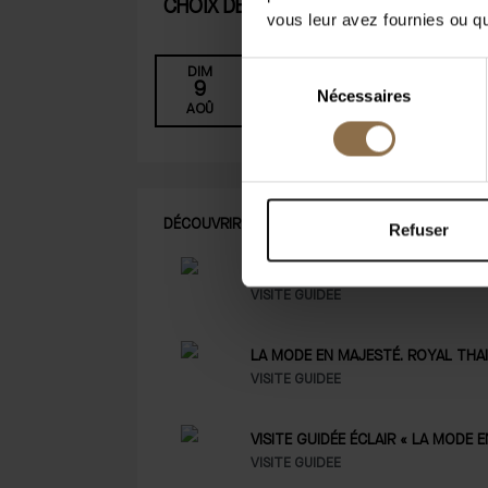
CHOIX DE LA DATE
vous leur avez fournies ou qu'
Sélection
DIM
MAR
LUN
9
11
10
Nécessaires
du
AOÛ
AOÛ
AOÛ
consentement
DÉCOUVRIR D'AUTRES ACTIVITÉS
Refuser
LA MODE EN MAJESTÉ. HAUTE COU
VISITE GUIDÉE
LA MODE EN MAJESTÉ. ROYAL THA
VISITE GUIDÉE
VISITE GUIDÉE ÉCLAIR « LA MODE
VISITE GUIDÉE