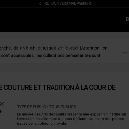
RETOUR VERS MADPARIS.FR
B
che, de 11h à 18h, et jusqu'à 21h le jeudi
(Attention : en
 sont accessibles ; les collections permanentes sont
 susceptibles d'être fermés
lors de votre visite,
consultez
léphone.
 COUTURE ET TRADITION À LA COUR DE
nt recommandée pour les visites prévues les samedis et
TYPE DE PUBLIC : TOUS PUBLICS
Le musée des Arts décoratifs présente une exposition inédite sur
l’évolution du vêtement à la cour thaïlandaise, avec des pièces
issues de la collection royale.
nformations de votre réservation (date, horaire, activité