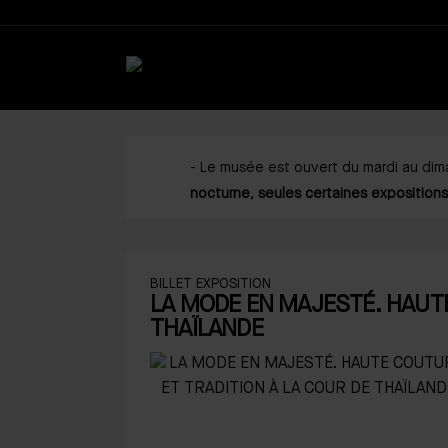
- Le musée est ouvert du mardi au diman
nocturne, seules certaines expositions
fermées).
-
Pour connaître le détail des espaces
BILLET EXPOSITION
cette page
ou contactez-nous par té
LA MODE EN MAJESTÉ. HAUTE
THAÏLANDE
---------
- La réservation en ligne est forteme
dimanches.
- Merci de vérifier attentivement les i