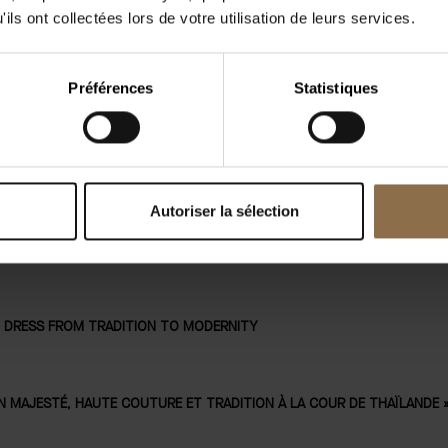
ils ont collectées lors de votre utilisation de leurs services.
MER
JEU
VEN
SAM
12
13
14
15
AUTRES
Préférences
Statistiques
AOÛ
AOÛ
AOÛ
AOÛ
DATES
Autoriser la sélection
TURE ET TRADITION À LA COUR DE THAÏLANDE
I DRESS FROM TRADITION TO MODERNITY
 EN MAJESTÉ, HAUTE COUTURE ET TRADITION À LA COUR DE THAÏLANDE 