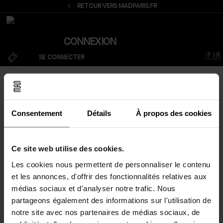
RETOUR VERS MADPARIS.FR
CONNEXION
SE CONNECTER
- Le musée est ouvert du mardi au dimanche, de
11h à 18h, et jusqu'à 21h le jeudi
(Attention : en
nocturne, seules certaines expositions sont
Consentement
Détails
À propos des cookies
accessibles ; les collections permanentes sont
fermées).
CONNEXION
Ce site web utilise des cookies.
-
Pour connaître le détail des espaces
susceptibles d'être fermés
lors de votre visite,
Les cookies nous permettent de personnaliser le contenu
ADRESSE MAIL *
consultez cette page
ou contactez-nous par
et les annonces, d'offrir des fonctionnalités relatives aux
téléphone.
médias sociaux et d'analyser notre trafic. Nous
MOT DE PASSE *
partageons également des informations sur l'utilisation de
---------
notre site avec nos partenaires de médias sociaux, de
- La réservation en ligne est fortement